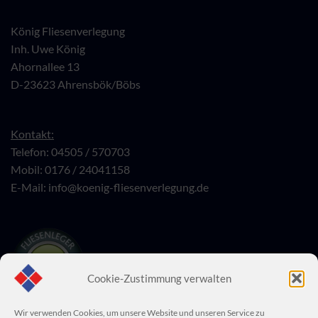
König Fliesenverlegung
Inh. Uwe König
Ahornallee 13
D-23623 Ahrensbök/Böbs
Kontakt:
Telefon: 04505 / 570703
Mobil: 0176 / 24041158
E-Mail:
info@koenig-fliesenverlegung.de
Cookie-Zustimmung verwalten
Wir verwenden Cookies, um unsere Website und unseren Service zu