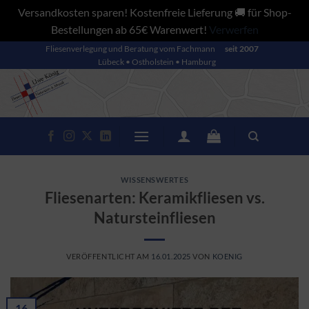
Versandkosten sparen! Kostenfreie Lieferung 🚚 für Shop-
Bestellungen ab 65€ Warenwert!
Verwerfen
Zum
Fliesenverlegung und Beratung vom Fachmann
seit 2007
Lübeck • Ostholstein • Hamburg
Inhalt
springen
WISSENSWERTES
Fliesenarten: Keramikfliesen vs.
Natursteinfliesen
VERÖFFENTLICHT AM
16.01.2025
VON
KOENIG
16