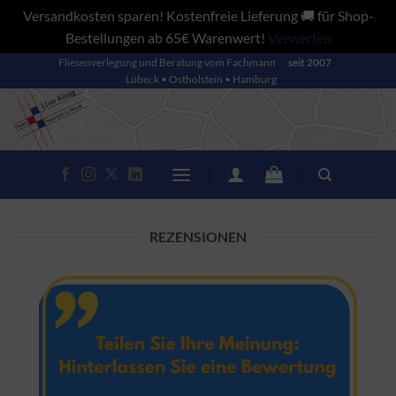
Versandkosten sparen! Kostenfreie Lieferung 🚚 für Shop-
Bestellungen ab 65€ Warenwert!
Verwerfen
Zum
Fliesenverlegung und Beratung vom Fachmann
seit 2007
Lübeck • Ostholstein • Hamburg
Inhalt
springen
REZENSIONEN