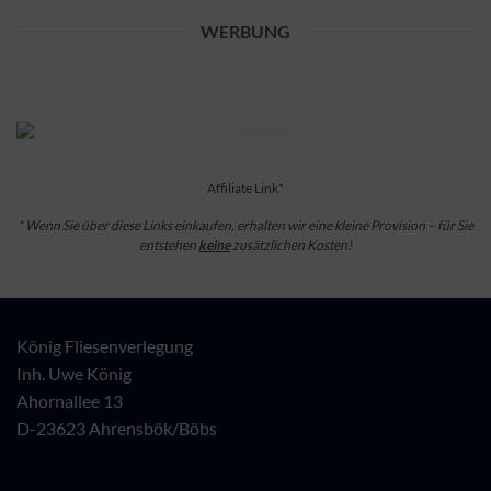
WERBUNG
Affiliate Link*
* Wenn Sie über diese Links einkaufen, erhalten wir eine kleine Provision – für Sie
entstehen
keine
zusätzlichen Kosten!
König Fliesenverlegung
Inh. Uwe König
Ahornallee 13
D-23623 Ahrensbök/Böbs