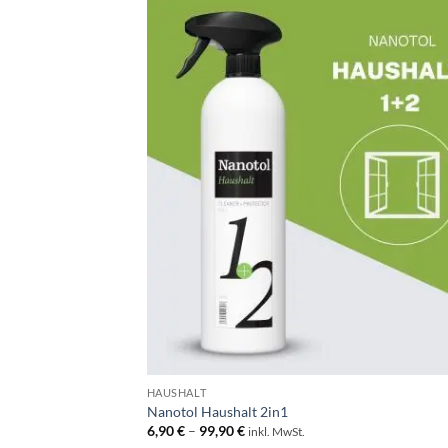
der
Produktseite
gewählt
werden
HAUSHALT
Nanotol Haushalt 2in1
6,90
€
–
99,90
€
inkl. MwSt.