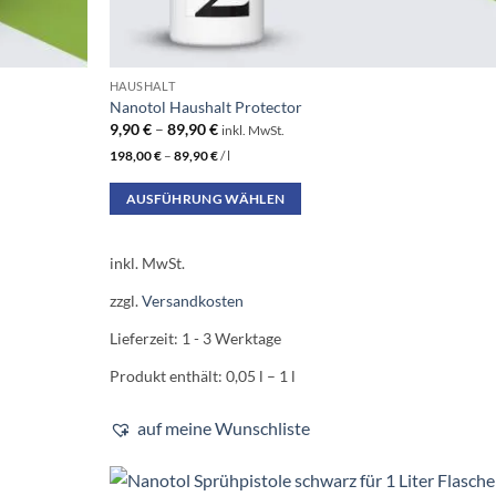
HAUSHALT
Nanotol Haushalt Protector
9,90
€
–
89,90
€
inkl. MwSt.
198,00
€
–
89,90
€
/
l
AUSFÜHRUNG WÄHLEN
Dieses
Produkt
inkl. MwSt.
weist
zzgl.
Versandkosten
mehrere
Varianten
Lieferzeit:
1 - 3 Werktage
auf.
Produkt enthält: 0,05
l
– 1
l
Die
Optionen
auf meine Wunschliste
können
auf
der