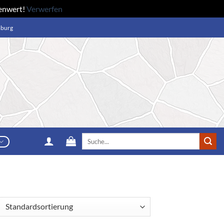
renwert!
Verwerfen
mburg
Suche
nach: