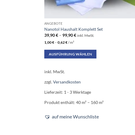
ANGEBOTE
Nanotol Haushalt Komplett Set
39,90
€
–
99,90
€
inkl. MwSt.
1,00
€
–
0,62
€
/
m²
AUSFÜHRUNG WÄHLEN
Dieses
Produkt
inkl. MwSt.
weist
zzgl.
Versandkosten
mehrere
Varianten
Lieferzeit:
1 - 3 Werktage
auf.
Produkt enthält: 40
m²
– 160
m²
Die
Optionen
auf meine Wunschliste
können
auf
der