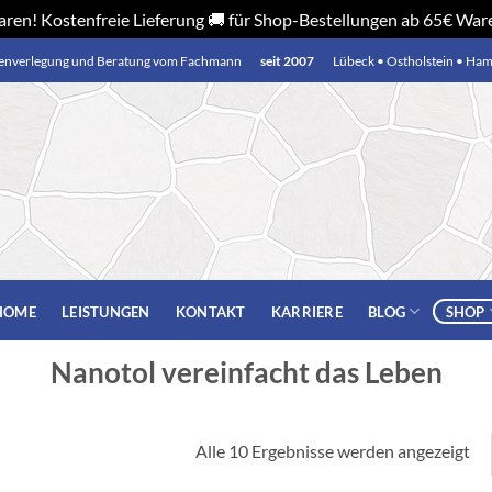
ren! Kostenfreie Lieferung 🚚 für Shop-Bestellungen ab 65€ Wa
senverlegung und Beratung vom Fachmann
seit 2007
Lübeck • Ostholstein • Ha
BLOG
SHOP
HOME
LEISTUNGEN
KONTAKT
KARRIERE
Nanotol vereinfacht das Leben
Alle 10 Ergebnisse werden angezeigt