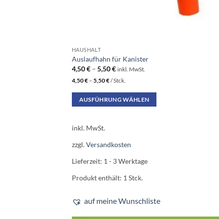
HAUSHALT
Auslaufhahn für Kanister
4,50
€
–
5,50
€
inkl. MwSt.
4,50
€
–
5,50
€
/
Stck.
AUSFÜHRUNG WÄHLEN
Dieses
Produkt
inkl. MwSt.
weist
zzgl.
Versandkosten
mehrere
Varianten
Lieferzeit:
1 - 3 Werktage
auf.
Produkt enthält: 1
Stck.
Die
Optionen
auf meine Wunschliste
können
auf