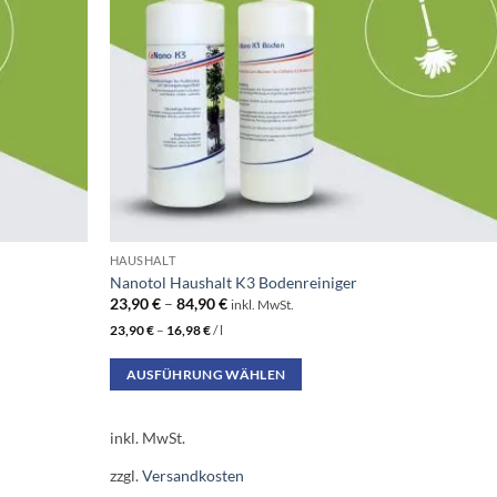
HAUSHALT
Nanotol Haushalt K3 Bodenreiniger
23,90
€
–
84,90
€
inkl. MwSt.
23,90
€
–
16,98
€
/
l
AUSFÜHRUNG WÄHLEN
Dieses
Produkt
inkl. MwSt.
weist
zzgl.
Versandkosten
mehrere