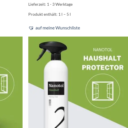
Varianten
Lieferzeit:
1 - 3 Werktage
auf.
Produkt enthält: 1
l
– 5
l
Die
Optionen
auf meine Wunschliste
können
auf
der
Produktseite
gewählt
werden