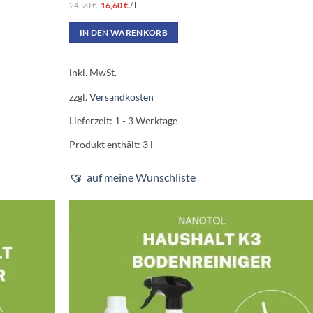
24,90
€
16,60
€
/
l
war:
ist:
74,70 €
49,80 €.
IN DEN WARENKORB
inkl. MwSt.
zzgl.
Versandkosten
Lieferzeit:
1 - 3 Werktage
Produkt enthält: 3
l
auf meine Wunschliste
Affiliate Link*