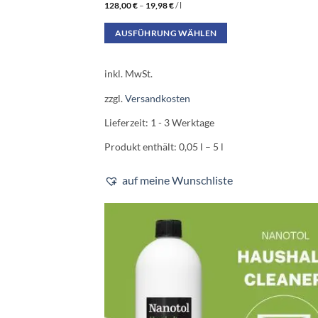
128,00
€
–
19,98
€
/
l
AUSFÜHRUNG WÄHLEN
Dieses
Produkt
inkl. MwSt.
weist
zzgl.
Versandkosten
mehrere
Varianten
Lieferzeit:
1 - 3 Werktage
auf.
Produkt enthält: 0,05
l
– 5
l
Die
Optionen
auf meine Wunschliste
können
auf
der
Produktseite
gewählt
werden