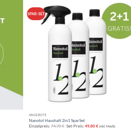
SPAR-SET
ANGEBOTE
Nanotol Haushalt 2in1 SparSet
Ursprünglicher
Aktueller
Einzelpreis:
74,70
€
Set-Preis:
49,80
€
inkl. MwSt.
Preis
Preis