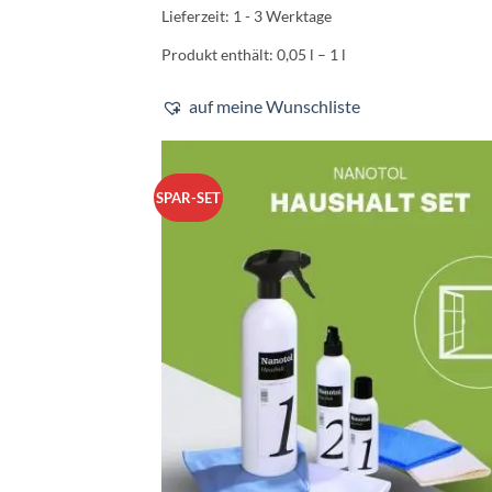
Varianten
Lieferzeit:
1 - 3 Werktage
auf.
Produkt enthält: 0,05
l
– 1
l
Die
Optionen
auf meine Wunschliste
können
auf
der
Produktseite
SPAR-SET
gewählt
werden