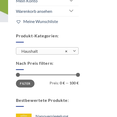
Mein Konto
Warenkorb ansehen
Meine Wunschliste
Produkt-Kategorien:
Haushalt
×
Nach Preis filtern:
Min.
Max.
Preis:
0 €
—
100 €
FILTER
Preis
Preis
Bestbewertete Produkte:
Nanoversiegelung