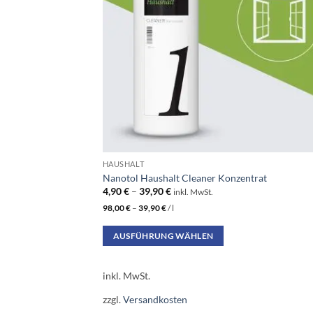
HAUSHALT
Nanotol Haushalt Cleaner Konzentrat
4,90
€
–
39,90
€
inkl. MwSt.
98,00
€
–
39,90
€
/
l
AUSFÜHRUNG WÄHLEN
Dieses
Produkt
inkl. MwSt.
weist
zzgl.
Versandkosten
mehrere