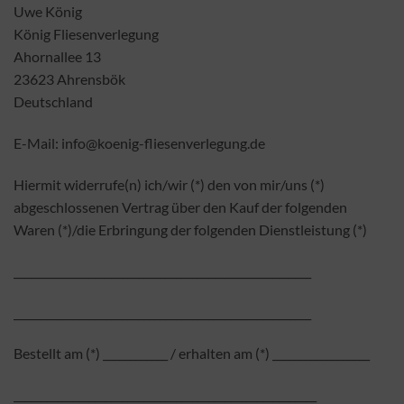
Uwe König
König Fliesenverlegung
Ahornallee 13
23623 Ahrensbök
Deutschland
E-Mail: info@koenig-fliesenverlegung.de
Hiermit widerrufe(n) ich/wir (*) den von mir/uns (*)
abgeschlossenen Vertrag über den Kauf der folgenden
Waren (*)/die Erbringung der folgenden Dienstleistung (*)
_______________________________________________________
_______________________________________________________
Bestellt am (*) ____________ / erhalten am (*) __________________
________________________________________________________