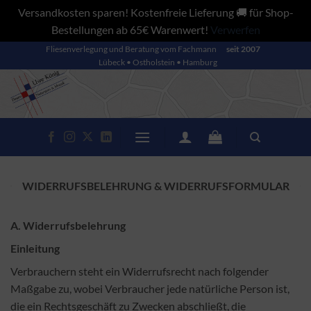
Versandkosten sparen! Kostenfreie Lieferung 🚚 für Shop-
Bestellungen ab 65€ Warenwert!
Verwerfen
Zum
Fliesenverlegung und Beratung vom Fachmann
seit 2007
Lübeck • Ostholstein • Hamburg
Inhalt
springen
WIDERRUFSBELEHRUNG & WIDERRUFSFORMULAR
A. Widerrufsbelehrung
Einleitung
Verbrauchern steht ein Widerrufsrecht nach folgender
Maßgabe zu, wobei Verbraucher jede natürliche Person ist,
die ein Rechtsgeschäft zu Zwecken abschließt, die