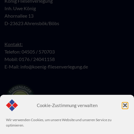
König Fliesenverlegung
Inh. Uwe König
Ahornallee 13
D-23623 Ahrensbök/Böbs
Kontakt:
Telefon: 04505 / 570703
Mobil: 0176 / 24041158
E-Mail:
info@koenig-fliesenverlegung.de
Cookie-Zustimmung verwalten
Wir verwenden Cookies, um unsere Website und unseren Service zu
optimieren.
PayPal
Bank
Zahlungsarten im Shop: