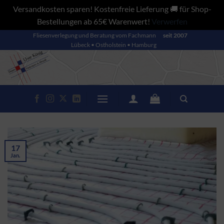
Versandkosten sparen! Kostenfreie Lieferung 🚚 für Shop-
Bestellungen ab 65€ Warenwert!
Verwerfen
Zum
Fliesenverlegung und Beratung vom Fachmann
seit 2007
Lübeck • Ostholstein • Hamburg
Inhalt
springen
17
Jan.