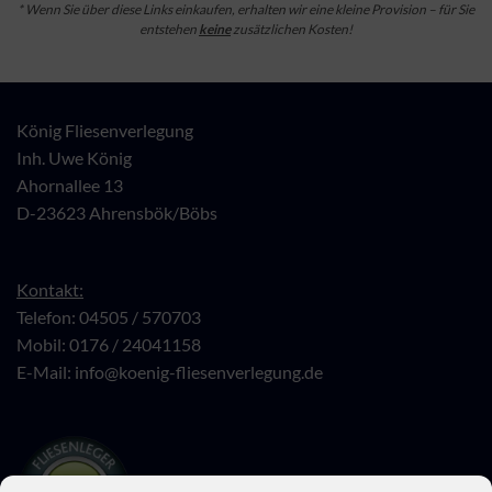
* Wenn Sie über diese Links einkaufen, erhalten wir eine kleine Provision – für Sie
entstehen
keine
zusätzlichen Kosten!
König Fliesenverlegung
Inh. Uwe König
Ahornallee 13
D-23623 Ahrensbök/Böbs
Kontakt:
Telefon: 04505 / 570703
Mobil: 0176 / 24041158
E-Mail:
info@koenig-fliesenverlegung.de