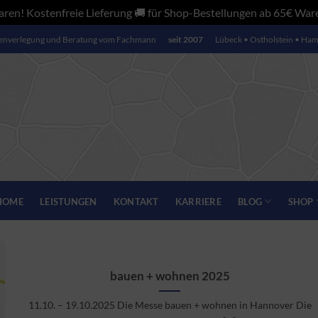
ren! Kostenfreie Lieferung 🚚 für Shop-Bestellungen ab 65€ Wa
senverlegung und Beratung vom Fachmann
seit 2007
Lübeck • Ostholstein • Ha
BLOG
SHOP
HOME
LEISTUNGEN
KONTAKT
KARRIERE
bauen + wohnen 2025
11.10. – 19.10.2025 Die Messe bauen + wohnen in Hannover Die