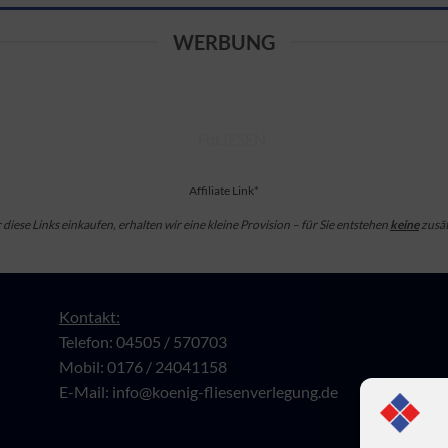
WERBUNG
Affiliate Link*
diese Links einkaufen, erhalten wir eine kleine Provision – für Sie entstehen
keine
zusät
Kontakt:
Telefon: 04505 / 570703
Mobil: 0176 / 24041158
E-Mail:
info@koenig-fliesenverlegung.de