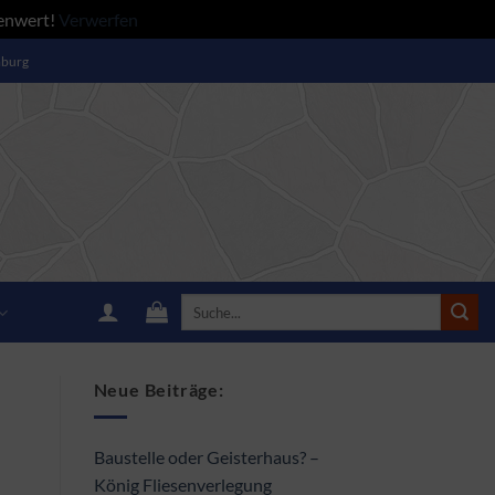
renwert!
Verwerfen
mburg
Suche
nach:
Neue Beiträge:
Baustelle oder Geisterhaus? –
König Fliesenverlegung