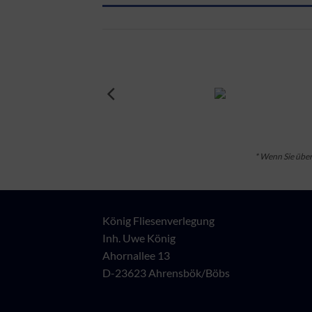
* Wenn Sie über 
König Fliesenverlegung
Inh. Uwe König
Ahornallee 13
D-23623 Ahrensbök/Böbs