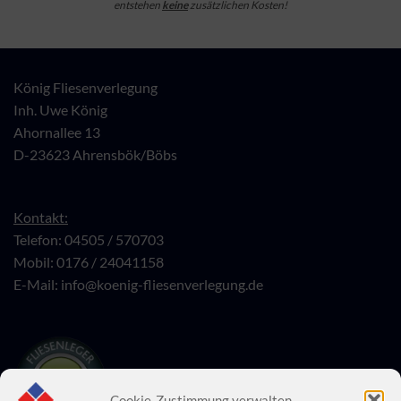
entstehen
keine
zusätzlichen Kosten!
König Fliesenverlegung
Inh. Uwe König
Ahornallee 13
D-23623 Ahrensbök/Böbs
Kontakt:
Telefon: 04505 / 570703
Mobil: 0176 / 24041158
E-Mail:
info@koenig-fliesenverlegung.de
Cookie-Zustimmung verwalten