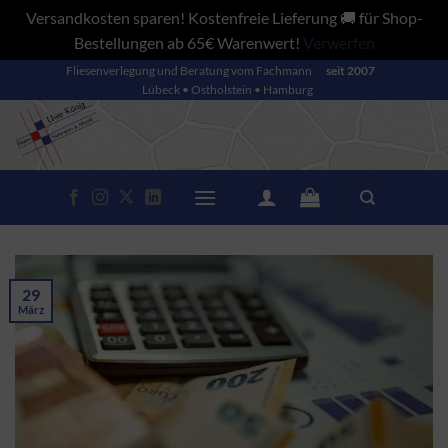
Versandkosten sparen! Kostenfreie Lieferung 🚚 für Shop-
Bestellungen ab 65€ Warenwert!
Verwerfen
Zum
Fliesenverlegung und Beratung vom Fachmann
seit 2007
Lübeck • Ostholstein • Hamburg
Inhalt
springen
29
März