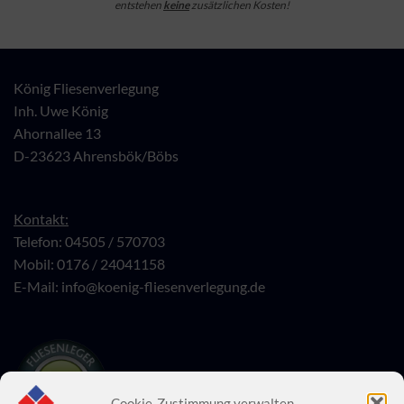
entstehen
keine
zusätzlichen Kosten!
König Fliesenverlegung
Inh. Uwe König
Ahornallee 13
D-23623 Ahrensbök/Böbs
Kontakt:
Telefon: 04505 / 570703
Mobil: 0176 / 24041158
E-Mail:
info@koenig-fliesenverlegung.de
Cookie-Zustimmung verwalten