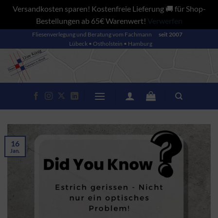
Versandkosten sparen! Kostenfreie Lieferung 🚚 für Shop-
Bestellungen ab 65€ Warenwert!
Verwerfen
Zum
Fliesenverlegung und Beratung vom Fachmann
seit 2007
Lübeck • Ostholstein • Hamburg
Inhalt
springen
16
Jan.