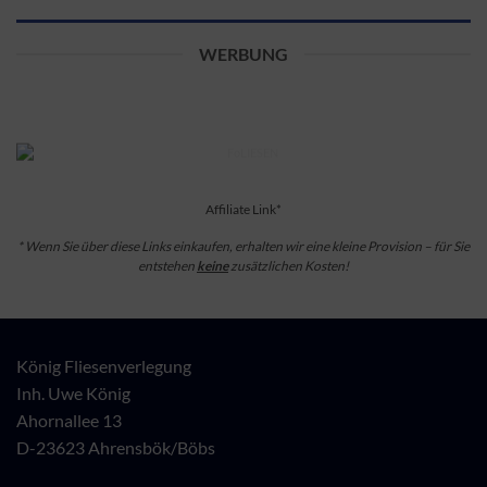
WERBUNG
Affiliate Link*
* Wenn Sie über diese Links einkaufen, erhalten wir eine kleine Provision – für Sie
entstehen
keine
zusätzlichen Kosten!
König Fliesenverlegung
Inh. Uwe König
Ahornallee 13
D-23623 Ahrensbök/Böbs