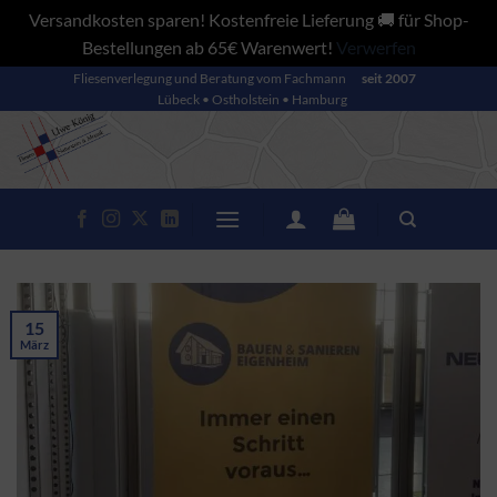
Versandkosten sparen! Kostenfreie Lieferung 🚚 für Shop-
Bestellungen ab 65€ Warenwert!
Verwerfen
Zum
Fliesenverlegung und Beratung vom Fachmann
seit 2007
Lübeck • Ostholstein • Hamburg
Inhalt
springen
15
März