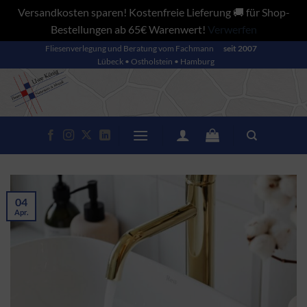
Versandkosten sparen! Kostenfreie Lieferung 🚚 für Shop-
Bestellungen ab 65€ Warenwert!
Verwerfen
Zum
Fliesenverlegung und Beratung vom Fachmann
seit 2007
Lübeck • Ostholstein • Hamburg
Inhalt
springen
04
Apr.