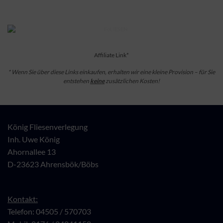
Affiliate Link*
* Wenn Sie über diese Links einkaufen, erhalten wir eine kleine Provision – für Sie
entstehen
keine
zusätzlichen Kosten!
König Fliesenverlegung
Inh. Uwe König
Ahornallee 13
D-23623 Ahrensbök/Böbs
Kontakt:
Telefon: 04505 / 570703